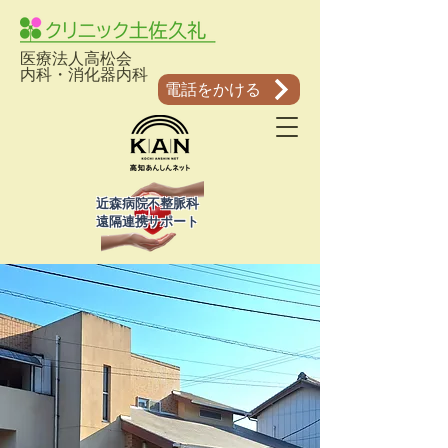
医療法人高松会
​内科・消化器内科
電話をかける
近森病院不整脈科
​遠隔連携サポート